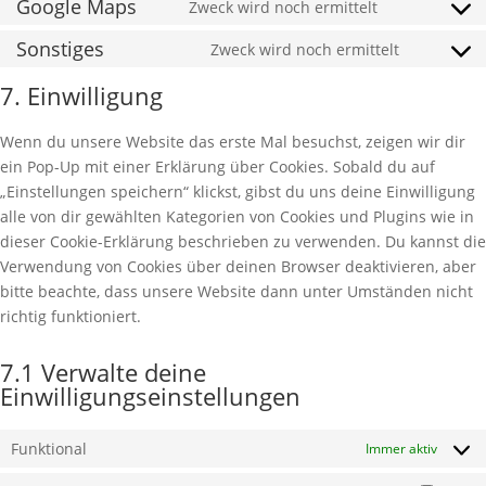
to
Google Maps
Zweck wird noch ermittelt
wordpress
Consent
service
to
Sonstiges
Zweck wird noch ermittelt
google-
Consent
service
fonts
to
7. Einwilligung
google-
service
maps
sonstiges
Wenn du unsere Website das erste Mal besuchst, zeigen wir dir
ein Pop-Up mit einer Erklärung über Cookies. Sobald du auf
„Einstellungen speichern“ klickst, gibst du uns deine Einwilligung
alle von dir gewählten Kategorien von Cookies und Plugins wie in
dieser Cookie-Erklärung beschrieben zu verwenden. Du kannst die
Verwendung von Cookies über deinen Browser deaktivieren, aber
bitte beachte, dass unsere Website dann unter Umständen nicht
richtig funktioniert.
7.1 Verwalte deine
Einwilligungseinstellungen
Funktional
Immer aktiv